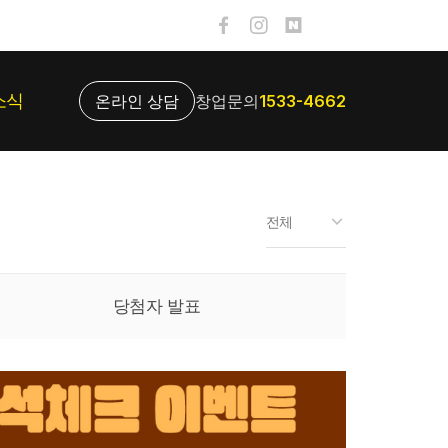
소식
온라인 상담
창업문의
1533-4662
소식
벤트
전체
디어
업문의
당첨자 발표