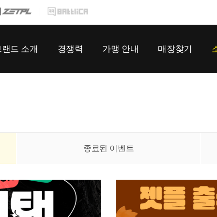
메뉴 건너뛰기
브랜드 소개
경쟁력
가맹 안내
매장찾기
옵티멈존
매장 설계
개설과정
매장찾기
오즈아레나
O2O 플랫폼
인테리어
이
푸드차지
E스포츠 리그
가맹문의 FAQ
미
회사소개
스팀PC카페
가맹상담신청
창
종료된 이벤트
오시는 길
물류 시스템
체계적인 교육/관리