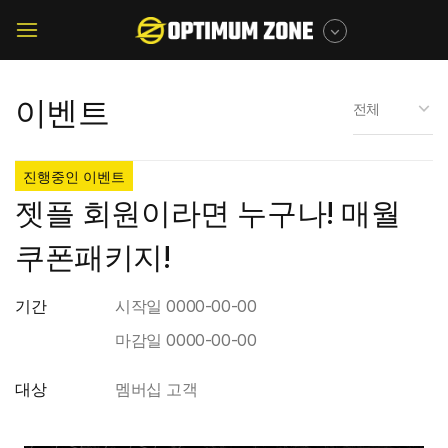
메뉴 건너뛰기
모바일
메뉴버튼
이벤트
전체
진행중인 이벤트
젯플 회원이라면 누구나! 매월
쿠폰패키지!
기간
시작일
0000-00-00
마감일
0000-00-00
대상
멤버십 고객