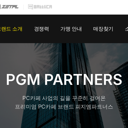
메뉴 건너뛰기
브랜드 소개
경쟁력
가맹 안내
매장찾기
옵티멈존
매장 설계
개설과정
매장찾기
오즈아레나
O2O 플랫폼
인테리어
이
푸드차지
E스포츠 리그
가맹문의 FAQ
미
PGM PARTNERS
회사소개
스팀PC카페
가맹상담신청
창
오시는 길
물류 시스템
PC카페 사업의 길을 꾸준히 걸어온
체계적인 교육/관리
프리미엄 PC카페 브랜드 피지엠파트너스