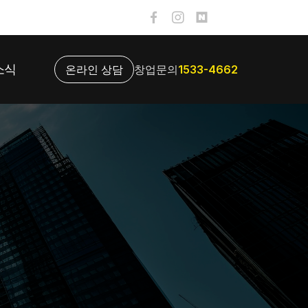
소식
온라인 상담
창업문의
1533-4662
소식
벤트
디어
업문의