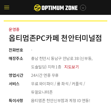
메뉴 건너뛰기
매장찾기
모바일
메뉴버튼
운영중
옵티멈존PC카페 천안터미널점
전화번호
-
매장주소
충남 천안시 동남구 만남로 38 (신부동,
도솔빌딩) 지하 1층
지도보기
영업시간
24시간 연중 무휴
서비스
무료 와이파이 / 룸 좌석 / 커플석 /
듀얼모니터존
특이사항
옵티멈존 천안신부점과 계정 ID 연동!