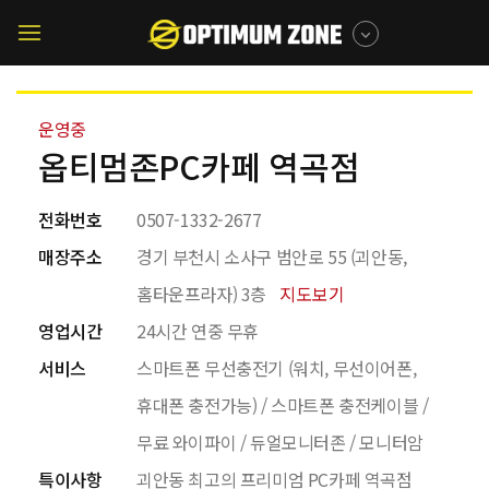
메뉴 건너뛰기
매장찾기
모바일
메뉴버튼
운영중
옵티멈존PC카페 역곡점
전화번호
0507-1332-2677
매장주소
경기 부천시 소사구 범안로 55 (괴안동,
홈타운프라자) 3층
지도보기
영업시간
24시간 연중 무휴
서비스
스마트폰 무선충전기 (워치, 무선이어폰,
휴대폰 충전가능) / 스마트폰 충전케이블 /
무료 와이파이 / 듀얼모니터존 / 모니터암
특이사항
괴안동 최고의 프리미엄 PC카페 역곡점