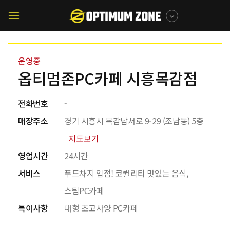
메뉴 건너뛰기
매장찾기
모바일
메뉴버튼
운영중
옵티멈존PC카페 시흥목감점
전화번호
-
매장주소
경기 시흥시 목감남서로 9-29 (조남동) 5층
지도보기
영업시간
24시간
서비스
푸드차지 입점! 코퀄리티 맛있는 음식,
스팀PC카페
특이사항
대형 초고사양 PC카페