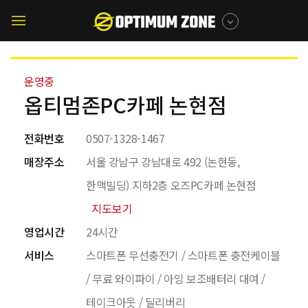
메뉴 건너뛰기
매장찾기
모바일
메뉴버튼
운영중
옵티멈존PC카페 논현점
전화번호
0507-1328-1467
매장주소
서울 강남구 강남대로 492 (논현동,
한맥빌딩) 지하2층 오즈PC카페 논현점
지도보기
영업시간
24시간
서비스
스마트폰 무선충전기 / 스마트폰 충전케이블
/ 무료 와이파이 / 아잉 보조배터리 대여 /
테이크아웃 / 딜리버리